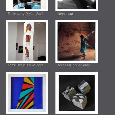
Foto: Istog Duško Žorž
Nina Licul
Foto: Istog Duško Žorž
An essay on lonlines