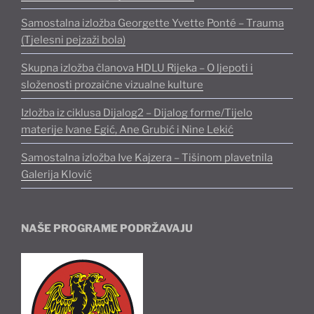
Samostalna izložba Georgette Yvette Ponté – Trauma
(Tjelesni pejzaži bola)
Skupna izložba članova HDLU Rijeka – O ljepoti i
složenosti prozaične vizualne kulture
Izložba iz ciklusa Dijalog2 – Dijalog forme/Tijelo
materije Ivane Egić, Ane Grubić i Nine Lekić
Samostalna izložba Ive Kajzera – Tišinom plavetnila
Galerija Klović
NAŠE PROGRAME PODRŽAVAJU