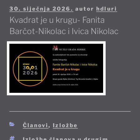
Objavljeno
30. siječnja 2026.
autor
hdluri
Kvadrat je u krugu- Fanita
Barčot-Nikolac i Ivica Nikolac
Kategorije
Članovi
,
Izložbe
Oznake
Izložbe članova u drugim