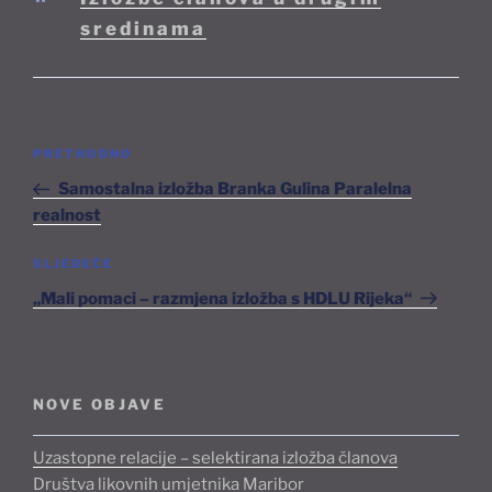
sredinama
Navigacija
Prethodna
PRETHODNO
objava
objava
Samostalna izložba Branka Gulina Paralelna
realnost
Sljedeća
SLJEDEĆE
objava
„Mali pomaci – razmjena izložba s HDLU Rijeka“
NOVE OBJAVE
Uzastopne relacije – selektirana izložba članova
Društva likovnih umjetnika Maribor