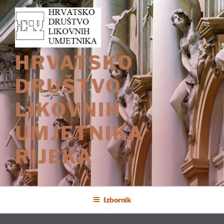
Preskoči
na
sadržaj
HRVATSKO
DRUŠTVO
LIKOVNIH
UMJETNIKA
RIJEKA
HDLUR
Izbornik