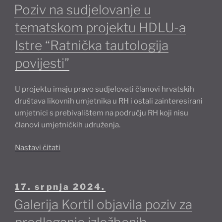
art
Poziv na sudjelovanje u
2024.”
tematskom projektu HDLU-a
Istre “Ratnička tautologija
povijesti”
U projektu imaju pravo sudjelovati članovi hrvatskih
društava likovnih umjetnika u RH i ostali zainteresirani
umjetnici s prebivalištem na području RH koji nisu
članovi umjetničkih udruženja.
“Poziv
Nastavi čitati
na
sudjelovanje
u
Objavljeno
17. srpnja 2024.
tematskom
Galerija Kortil objavila poziv za
projektu
HDLU-