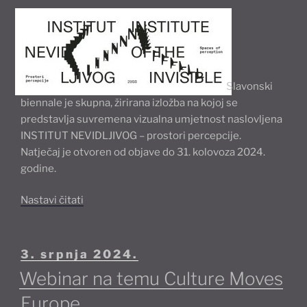
u
2025.
godini”
Slavonski
biennale je skupna, žirirana izložba na kojoj se
predstavlja suvremena vizualna umjetnost naslovljena
INSTITUT NEVIDLJIVOG – prostori percepcije.
Natječaj je otvoren od objave do 31. kolovoza 2024.
godine.
“Natječaj
Nastavi čitati
za
sudjelovanje
na
Objavljeno
3. srpnja 2024.
izložbi
Webinar na temu Culture Moves
29.
slavonski
Europe