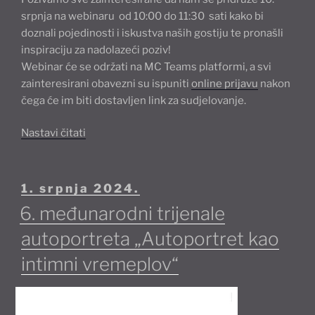
srpnja na webinaru od 10:00 do 11:30 sati kako bi
doznali pojedinosti i iskustva naših gostiju te pronašli
inspiraciju za nadolazeći poziv!
Webinar će se održati na MC Teams platformi, a svi
zainteresirani obavezni su ispuniti
online prijavu
nakon
čega će im biti dostavljen link za sudjelovanje.
“Webinar
Nastavi čitati
na
temu
Culture
Objavljeno
1. srpnja 2024.
Moves
6. međunarodni trijenale
Europe”
autoportreta „Autoportret kao
intimni vremeplov“