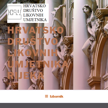
Preskoči
na
sadržaj
HRVATSKO
DRUŠTVO
LIKOVNIH
UMJETNIKA
RIJEKA
HDLUR
Izbornik