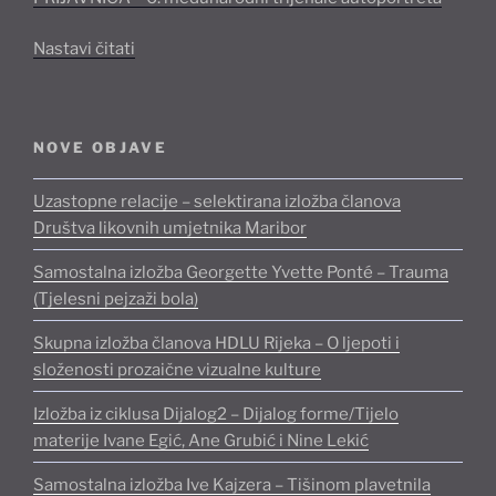
“6.
Nastavi čitati
međunarodni
trijenale
autoportreta
NOVE OBJAVE
„Autoportret
kao
Uzastopne relacije – selektirana izložba članova
intimni
Društva likovnih umjetnika Maribor
vremeplov“”
Samostalna izložba Georgette Yvette Ponté – Trauma
(Tjelesni pejzaži bola)
Skupna izložba članova HDLU Rijeka – O ljepoti i
složenosti prozaične vizualne kulture
Izložba iz ciklusa Dijalog2 – Dijalog forme/Tijelo
materije Ivane Egić, Ane Grubić i Nine Lekić
Samostalna izložba Ive Kajzera – Tišinom plavetnila