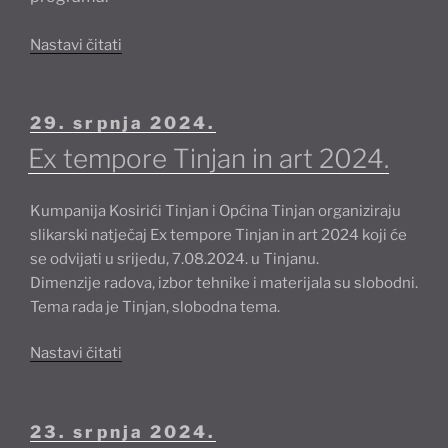
“Umjetnički
Nastavi čitati
savjet
odabrao
programe
Objavljeno
29. srpnja 2024.
koje
Ex tempore Tinjan in art 2024.
će
prijaviti
Kumpanija Kosirići Tinjan i Općina Tinjan organiziraju
za
slikarski natječaj Ex tempore Tinjan in art 2024 koji će
sufinanciranje
se odvijati u srijedu, 7.08.2024. u Tinjanu.
Javnih
Dimenzije radova, izbor tehnike i materijala su slobodni.
potreba
Tema rada je Tinjan, slobodna tema.
u
kulturi”
“Ex
Nastavi čitati
tempore
Tinjan
in
Objavljeno
23. srpnja 2024.