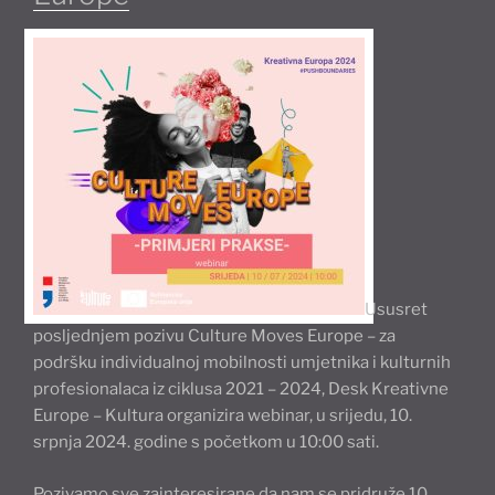
biennale”
Ususret
posljednjem pozivu Culture Moves Europe – za
podršku individualnoj mobilnosti umjetnika i kulturnih
profesionalaca iz ciklusa 2021 – 2024, Desk Kreativne
Europe – Kultura organizira webinar, u srijedu, 10.
srpnja 2024. godine s početkom u 10:00 sati.
Pozivamo sve zainteresirane da nam se pridruže 10.