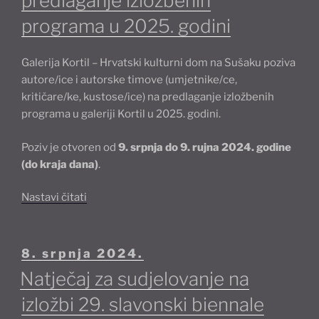
predlaganje izložbenih
a
programa u 2025. godini
Istre
“Ratnička
Galerija Kortil – Hrvatski kulturni dom na Sušaku poziva
tautologija
autore/ice i autorske timove (umjetnike/ce,
povijesti””
kritičare/ke, kustose/ice) na predlaganje izložbenih
programa u galeriji Kortil u 2025. godini.
Poziv je otvoren od
9. srpnja do 9. rujna 2024. godine
(do kraja dana)
.
“Galerija
Nastavi čitati
Kortil
objavila
poziv
Objavljeno
8. srpnja 2024.
za
Natječaj za sudjelovanje na
predlaganje
izložbenih
izložbi 29. slavonski biennale
programa