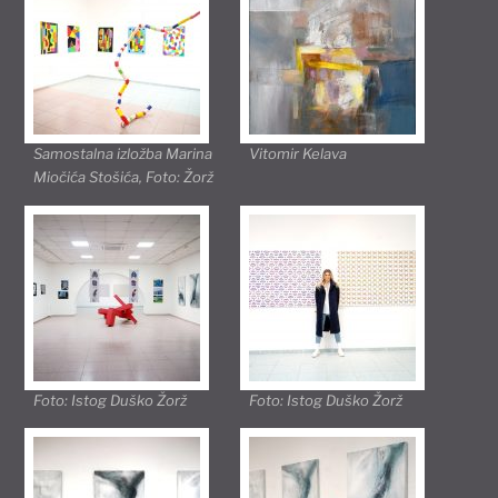
Samostalna izložba Marina
Vitomir Kelava
Miočića Stošića, Foto: Žorž
Foto: Istog Duško Žorž
Foto: Istog Duško Žorž