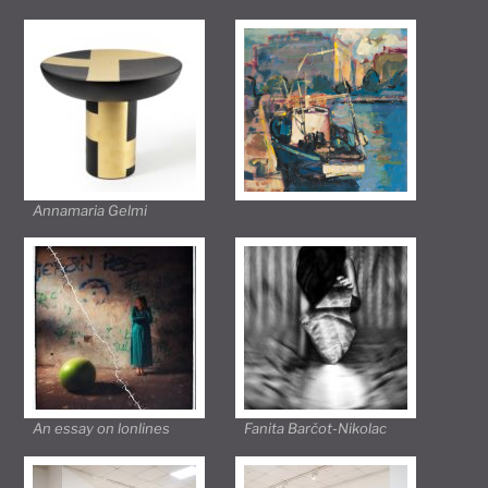
Annamaria Gelmi
An essay on lonlines
Fanita Barčot-Nikolac