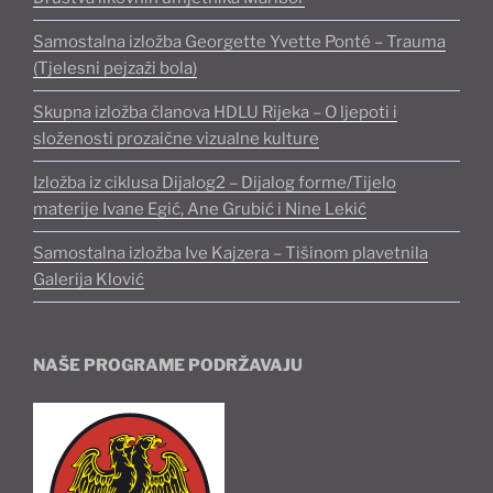
Samostalna izložba Georgette Yvette Ponté – Trauma
(Tjelesni pejzaži bola)
Skupna izložba članova HDLU Rijeka – O ljepoti i
složenosti prozaične vizualne kulture
Izložba iz ciklusa Dijalog2 – Dijalog forme/Tijelo
materije Ivane Egić, Ane Grubić i Nine Lekić
Samostalna izložba Ive Kajzera – Tišinom plavetnila
Galerija Klović
NAŠE PROGRAME PODRŽAVAJU