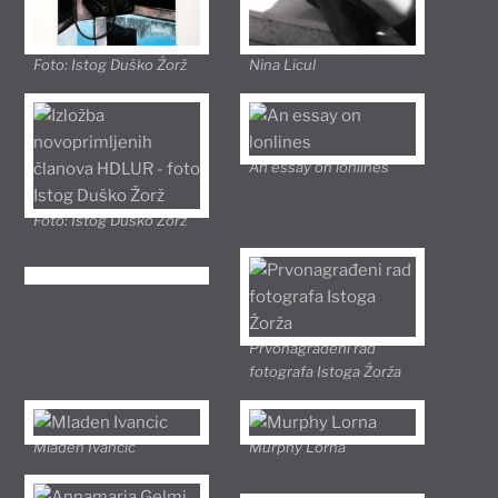
Foto: Istog Duško Žorž
Nina Licul
An essay on lonlines
Foto: Istog Duško Žorž
Prvonagrađeni rad
fotografa Istoga Žorža
Mladen Ivancic
Murphy Lorna