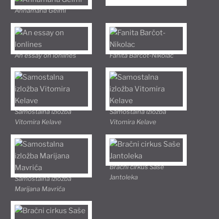
Annamaria Gelmi
An essay on lonlines
Fanita Barčot-Nikolac
Samostalna izložba
Samostalna izložba
Vitomira Kelave
Vitomira Kelave
Bračni cirkus Saše
Jantoleka
Samostalna izložba
Marijana Mavrića