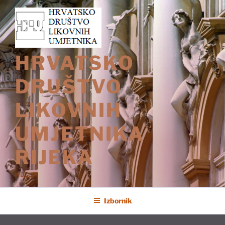
Preskoči
na
sadržaj
HRVATSKO
DRUŠTVO
LIKOVNIH
UMJETNIKA
RIJEKA
HDLUR
Izbornik