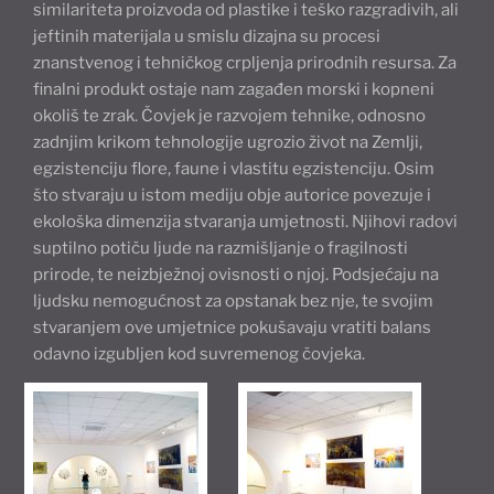
similariteta proizvoda od plastike i teško razgradivih, ali
jeftinih materijala u smislu dizajna su procesi
znanstvenog i tehničkog crpljenja prirodnih resursa. Za
finalni produkt ostaje nam zagađen morski i kopneni
okoliš te zrak. Čovjek je razvojem tehnike, odnosno
zadnjim krikom tehnologije ugrozio život na Zemlji,
egzistenciju flore, faune i vlastitu egzistenciju. Osim
što stvaraju u istom mediju obje autorice povezuje i
ekološka dimenzija stvaranja umjetnosti. Njihovi radovi
suptilno potiču ljude na razmišljanje o fragilnosti
prirode, te neizbježnoj ovisnosti o njoj. Podsjećaju na
ljudsku nemogućnost za opstanak bez nje, te svojim
stvaranjem ove umjetnice pokušavaju vratiti balans
odavno izgubljen kod suvremenog čovjeka.