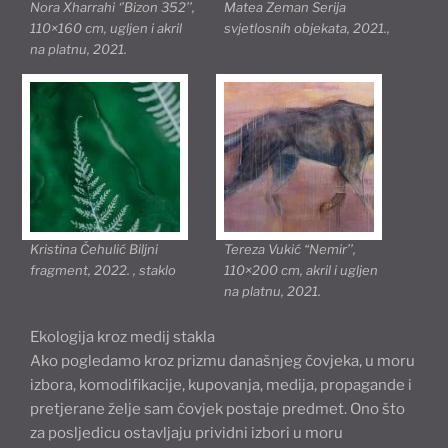
Nora Xharrahi ‘’Bizon 352’’,
Matea Zeman Serija
110×160 cm, ugljen i akril
svjetlosnih objekata, 2021.,
na platnu, 2021.
Kristina Čehulić Biljni
Tereza Vukić “Nemir’’,
fragment, 2022. , staklo
110×200 cm, akril i ugljen
na platnu, 2021.
Ekologija kroz medij stakla
Ako pogledamo kroz prizmu današnjeg čovjeka, u moru
izbora, komodifikacije, kupovanja, medija, propagande i
pretjerane želje sam čovjek postaje predmet. Ono što
za posljedicu ostavljaju prividni izbori u moru