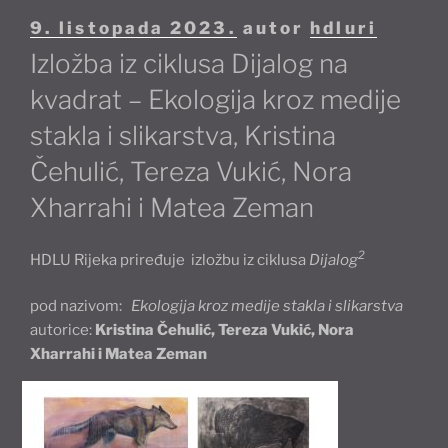
Objavljeno
9. listopada 2023.
autor
hdluri
Izložba iz ciklusa Dijalog na
kvadrat – Ekologija kroz medije
stakla i slikarstva, Kristina
Čehulić, Tereza Vukić, Nora
Xharrahi i Matea Zeman
2
HDLU Rijeka priređuje izložbu iz ciklusa
Dijalog
pod nazivom:
Ekologija kroz medije stakla i slikarstva
autorice:
Kristina Čehulić, Tereza Vukić, Nora
Xharrahi i Matea Zeman