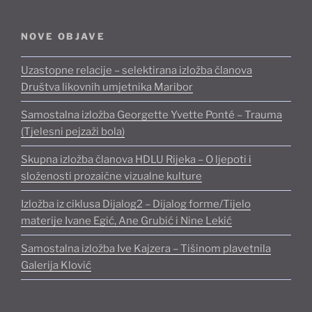
NOVE OBJAVE
Uzastopne relacije – selektirana izložba članova
Društva likovnih umjetnika Maribor
Samostalna izložba Georgette Yvette Ponté – Trauma
(Tjelesni pejzaži bola)
Skupna izložba članova HDLU Rijeka – O ljepoti i
složenosti prozaične vizualne kulture
Izložba iz ciklusa Dijalog2 – Dijalog forme/Tijelo
materije Ivane Egić, Ane Grubić i Nine Lekić
Samostalna izložba Ive Kajzera – Tišinom plavetnila
Galerija Klović