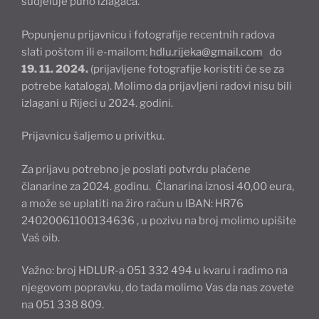
sudjeluje puno izlagača.
Popunjenu prijavnicu i fotografije recentnih radova
slati poštom ili e-mailom:
hdlu.rijeka@gmail.com
do
19. 11. 2024.
(prijavljene fotografije koristiti će se za
potrebe kataloga). Molimo da prijavljeni radovi nisu bili
izlagani u Rijeci u 2024. godini.
Prijavnicu šaljemo u privitku.
Za prijavu potrebno je poslati potvrdu plaćene
članarine za 2024. godinu. Članarina iznosi 40,00 eura,
a može se uplatiti na žiro račun u IBAN: HR76
24020061100134636 , u pozivu na broj molimo upišite
Vaš oib.
Važno: broj HDLUR-a 051 332 494 u kvaru i radimo na
njegovom popravku, do tada molimo Vas da nas zovete
na 051 338 809.