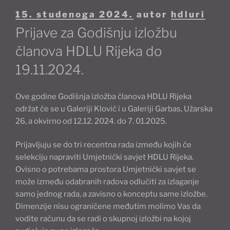
Objavljeno
15. studenoga 2024.
autor
hdluri
Prijave za Godišnju izložbu
članova HDLU Rijeka do
19.11.2024.
Ove godine Godišnja izložba članova HDLU Rijeka
održat će se u Galeriji Klović i u Galeriji Garbas, Užarska
26, a okvirno od 12.12. 2024. do 7. 01.2025.
Prijavljuju se do tri recentna rada između kojih će
selekciju napraviti Umjetnički savjet HDLU Rijeka.
Ovisno o potrebama prostora Umjetnički savjet se
može između odabranih radova odlučiti za izlaganje
samo jednog rada, a zavisno o konceptu same izložbe.
Dimenzije nisu ograničene međutim molimo Vas da
vodite računu da se radi o skupnoj izložbi na kojoj