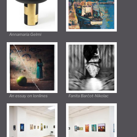
Annamaria Gelmi
An essay on lonlines
Fanita Barčot-Nikolac