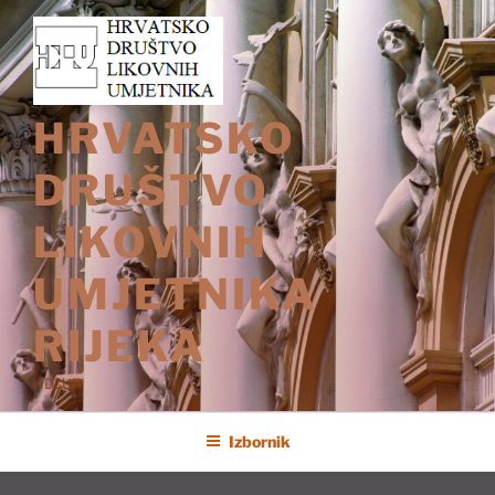
Preskoči
na
sadržaj
HRVATSKO
DRUŠTVO
LIKOVNIH
UMJETNIKA
RIJEKA
HDLUR
Izbornik