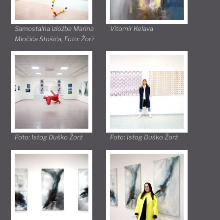
Samostalna izložba Marina
Vitomir Kelava
Miočića Stošića, Foto: Žorž
Foto: Istog Duško Žorž
Foto: Istog Duško Žorž