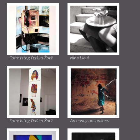
Foto: Istog Duško Žorž
Nina Licul
Foto: Istog Duško Žorž
An essay on lonlines