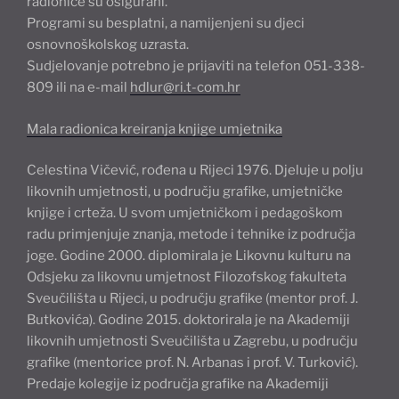
radionice su osigurani.
Programi su besplatni, a namijenjeni su djeci
osnovnoškolskog uzrasta.
Sudjelovanje potrebno je prijaviti na telefon 051-338-
809 ili na e-mail
hdlur@ri.t-com.hr
Mala radionica kreiranja knjige umjetnika
Celestina Vičević, rođena u Rijeci 1976. Djeluje u polju
likovnih umjetnosti, u području grafike, umjetničke
knjige i crteža. U svom umjetničkom i pedagoškom
radu primjenjuje znanja, metode i tehnike iz područja
joge. Godine 2000. diplomirala je Likovnu kulturu na
Odsjeku za likovnu umjetnost Filozofskog fakulteta
Sveučilišta u Rijeci, u području grafike (mentor prof. J.
Butkovića). Godine 2015. doktorirala je na Akademiji
likovnih umjetnosti Sveučilišta u Zagrebu, u području
grafike (mentorice prof. N. Arbanas i prof. V. Turković).
Predaje kolegije iz područja grafike na Akademiji