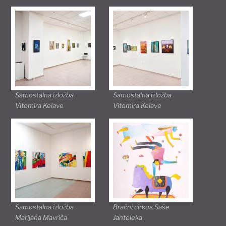
Samostalna izložba
Samostalna izložba
Vitomira Kelave
Vitomira Kelave
Samostalna izložba
Bračni cirkus Saše
Marijana Mavrića
Jantoleka