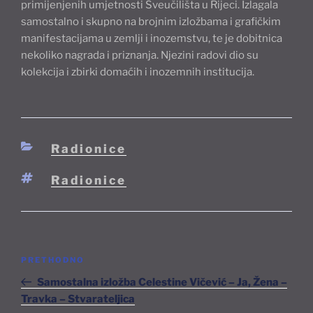
primijenjenih umjetnosti Sveučilišta u Rijeci. Izlagala
samostalno i skupno na brojnim izložbama i grafičkim
manifestacijama u zemlji i inozemstvu, te je dobitnica
nekoliko nagrada i priznanja. Njezini radovi dio su
kolekcija i zbirki domaćih i inozemnih institucija.
Kategorije
Radionice
Oznake
Radionice
Navigacija
Prethodna
PRETHODNO
objava
objava
Samostalna izložba Celestine Vičević – Ja, Žena –
Travka – Stvarateljica