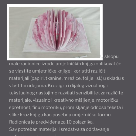
U sklopu
male radionice izrade umjetničkih knjiga oblikovat će
se vlastite umjetničke knjige i koristiti različiti
materijali (papiri, tkanine, mrežice, folije i sl.) u skladu s
vlastitim idejama. Kroz igru i dijalog vizualnog i
tekstualnog nastojimo razvijati senzibilitet za različite
materijale, vizualno i kreativno mišljenje, motoričku
spretnost, finu motoriku, promišljanje odnosa teksta i
slike kroz knjigu kao posebnu umjetničku formu.
Radionica je predviđena za 10 polaznika.
Sav potreban materijal i sredstva za održavanje