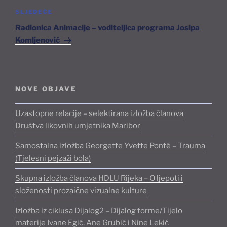
Sljedeća
SLJEDEĆE
objava
Radionica Animacije – voditeljica programa Josipa
Komljenović
NOVE OBJAVE
Uzastopne relacije – selektirana izložba članova
Društva likovnih umjetnika Maribor
Samostalna izložba Georgette Yvette Ponté – Trauma
(Tjelesni pejzaži bola)
Skupna izložba članova HDLU Rijeka – O ljepoti i
složenosti prozaične vizualne kulture
Izložba iz ciklusa Dijalog2 – Dijalog forme/Tijelo
materije Ivane Egić, Ane Grubić i Nine Lekić