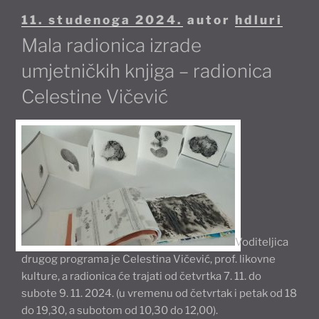
Objavljeno
11. studenoga 2024.
autor
hdluri
Mala radionica izrade
umjetničkih knjiga – radionica
Celestine Vičević
Voditeljica
drugog programa je Celestina Vičević, prof. likovne
kulture, a radionica će trajati od četvrtka 7. 11. do
subote 9. 11. 2024. (u vremenu od četvrtak i petak od 18
do 19,30, a subotom od 10,30 do 12,00).