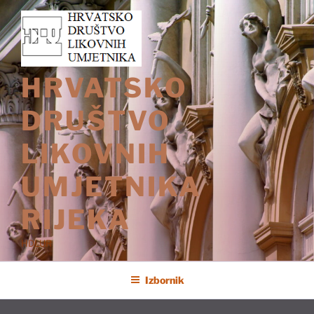
Preskoči
na
sadržaj
HRVATSKO
DRUŠTVO
LIKOVNIH
UMJETNIKA
RIJEKA
HDLUR
Izbornik