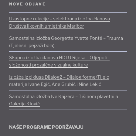
NOVE OBJAVE
Uzastopne relacije – selektirana izložba članova
Društva likovnih umjetnika Maribor
Samostalna izložba Georgette Yvette Ponté – Trauma
(Tjelesni pejzaži bola)
Skupna izložba članova HDLU Rijeka – O ljepoti i
složenosti prozaične vizualne kulture
Izložba iz ciklusa Dijalog2 – Dijalog forme/Tijelo
materije Ivane Egić, Ane Grubić i Nine Lekić
Samostalna izložba Ive Kajzera – Tišinom plavetnila
Galerija Klović
NAŠE PROGRAME PODRŽAVAJU