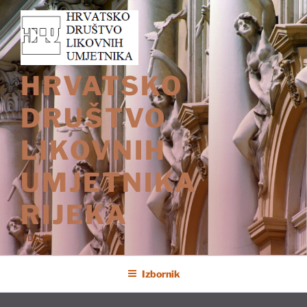
Preskoči
na
sadržaj
HRVATSKO
DRUŠTVO
LIKOVNIH
UMJETNIKA
RIJEKA
HDLUR
Izbornik