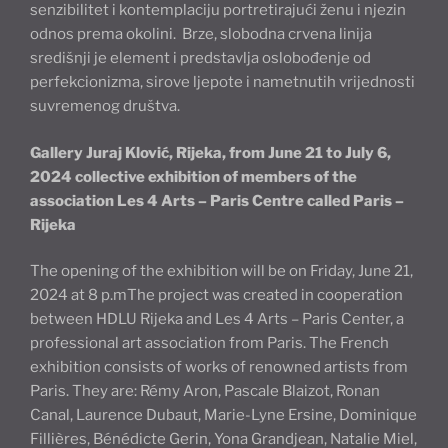
senzibilitet i kontemplaciju portretirajući ženu i njezin
odnos prema okolini. Brze, slobodna crvena linija
središnji je element i predstavlja oslobođenje od
perfekcionizma, sirove ljepote i nametnutih vrijednosti
suvremenog društva.
Gallery Juraj Klović, Rijeka, from June 21 to July 6,
2024 collective exhibition of members of the
association Les 4 Arts – Paris Centre called Paris –
Rijeka
The opening of the exhibition will be on Friday, June 21,
2024 at 8 p.mThe project was created in cooperation
between HDLU Rijeka and Les 4 Arts – Paris Center, a
professional art association from Paris. The French
exhibition consists of works of renowned artists from
Paris. They are: Rémy Aron, Pascale Blaizot, Ronan
Canal, Laurence Dubaut, Marie-Lyne Ersine, Dominique
Fillières, Bénédicte Gerin, Yona Grandjean, Natalie Miel,