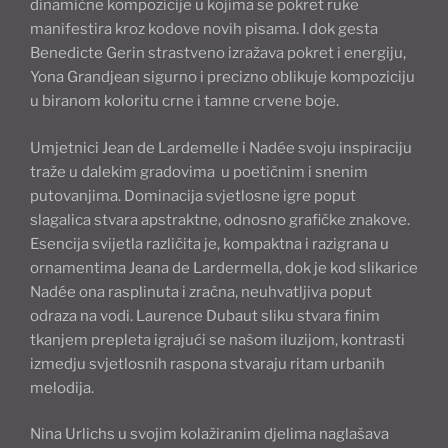
dinamične kompozicije u kojima se pokret ruke
manifestira kroz kodove novih pisama. I dok gesta
Benedicte Gerin strastveno izražava pokret i energiju,
Yona Grandjean sigurno i precizno oblikuje kompoziciju
u biranom koloritu crne i tamne crvene boje.
Umjetnici Jean de Lardemelle i Nadée svoju inspiraciju
traže u dalekim gradovima u poetičnim i snenim
putovanjima. Dominacija svjetlosne igre poput
slagalica stvara apstraktne, odnosno grafičke znakove.
Esencija svijetla različita je, kompaktna i razigrana u
ornamentima Jeana de Lardermella, dok je kod slikarice
Nadée ona rasplinuta i zračna, neuhvatljiva poput
odraza na vodi. Laurence Dubaut sliku stvara finim
tkanjem prepleta igrajući se našom iluzijom, kontrasti
izmedju svjetlosnih raspona stvaraju ritam urbanih
melodija.
Nina Urlichs u svojim kolažiranim djelima naglašava