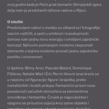
ovoj godini kada je Pariz grad domaćin Olimpijskih igara
želja nam je predstaviti njihove radove u Rijeci.
O izložbi:
Predstavljeni radovi u mediju su slikarstva i fotografije,
sasvim različiti, a opet u simbiozi i sveukupnosti
donose nam jednu novu energiju i smišljeni zajednički
koncept. Njihovim poimanjem možemo raspoznati
elemente u kojima možemo pronaći jednu zajedničku
poetiku i otvorenost.
U djelima Rémy Aron, Pascale Blaizot, Dominique
Fillières, Natalie Miel i Éric Perrin likovni izraz kreće se
u rasponu od figuracije; figure i krajolika, preko
metafizičkih i lirskih prikaza. Fantastični prizori nose
posebnosti začudnih atmosfera sa elementima
snoviđenja i fantastike. Čovjek je nagoviješten i
njegovo se prisustvo osjeća kroz same objekte i