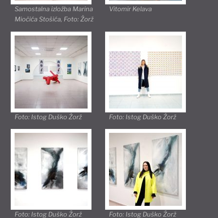
Samostalna izložba Marina
Vitomir Kelava
Miočića Stošića, Foto: Žorž
Foto: Istog Duško Žorž
Foto: Istog Duško Žorž
Foto: Istog Duško Žorž
Foto: Istog Duško Žorž