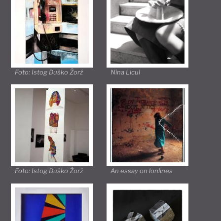
Foto: Istog Duško Žorž
Nina Licul
Foto: Istog Duško Žorž
An essay on lonlines