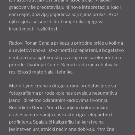
izmaštanu stvarnost urbanih asocijacija. Krajolici
gradova više predstavljaju njihove intepretacije, kao i
sam osjet, doživljaj pojedinca koji njima prolazi. Kroz
njih osjeća se senzibilitet umjetnika, njegova
kreativnost i različitost.
Radovi Ronan Canala prikazuju prirodne priče u kojima
su svjetovi snova i stvarnosti isprepleteni, a bogatstvo
simbola i asocijativnosti povezuje nas sa elementima
prirode; životinja i šume. Sama izrada rada obuhvaća
različitosti materijala i tehnika.
Marie-Lyne Ersine s druge strane predstavlja se sa
fotografijama prirode koje nas osvajaju nesumnjivu
jasno i direktno odabranim kadrovima životinja.
Bénédicte Gerin i Yona Grandjean kolorističkim
arabeskama stvaraju apstraktnu igru, elegantnu i
profinjenu. Spajajući kaligrafiju i slikarstvo na
jedinstven umjetnički način one dobivaju ritmične i