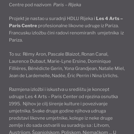
Centre pod nazivom
Paris – Rijeka
Projekt je nastao u suradnji HDLU Rijeka i
Les 4 Arts –
Paris Centre
profesionalne likovne udruge iz Pariza.
Francusku izložbu čini radovi renomiranih umjetnika iz
Pariza.
To su: Rémy Aron, Pascale Blaizot, Ronan Canal,
Laurence Dubaut, Marie-Lyne Ersine, Dominique
Fillières, Bénédicte Gerin, Yona Grandjean, Natalie Miel,
Jean de Lardemelle, Nadée, Éric Perrin i Nina Urlichs.
Razmjena izložbi i iskustva u središtu je koncept
udruge Les 4 Arts – Paris Center od njezina osnutka
1995. Njihov je cilj širenje kulture i povezivanje
umjetnika. Svake druge godine njihova udruga
predstavi likovne umjetnike, kolege iz neke druge
zemlje i do sada ostvarili su suradnju sa : Litvom,
Austrijom, Španjolskom, Poljskom, Njemačkom … U