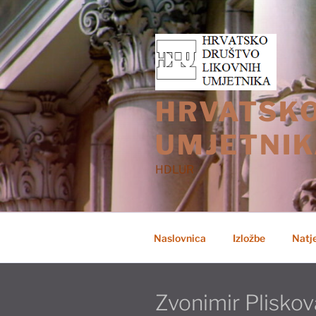
Preskoči
na
sadržaj
HRVATSKO
UMJETNIK
HDLUR
Naslovnica
Izložbe
Natje
Zvonimir Pliskova