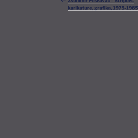
Zvonimir Pliskovac – Stripovi,
karikature, grafika, 1975-1985