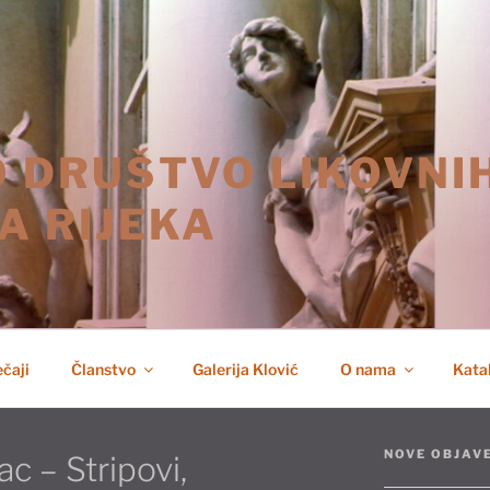
 DRUŠTVO LIKOVNI
A RIJEKA
čaji
Članstvo
Galerija Klović
O nama
Katal
NOVE OBJAV
c – Stripovi,