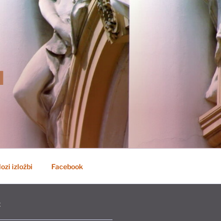
H
ozi izložbi
Facebook
E