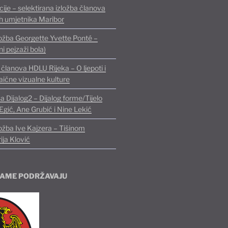
ije – selektirana izložba članova
ih umjetnika Maribor
ožba Georgette Yvette Ponté –
i pejzaži bola)
članova HDLU Rijeka – O ljepoti i
aične vizualne kulture
sa Dijalog2 – Dijalog forme/Tijelo
Egić, Ane Grubić i Nine Lekić
ožba Ive Kajzera – Tišinom
ija Klović
AME PODRŽAVAJU