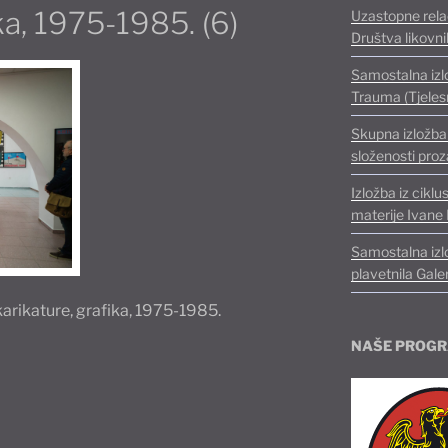
ka, 1975-1985. (6)
Uzastopne relac
Društva likovn
Samostalna izl
Trauma (Tjelesn
Skupna izložba 
složenosti proz
Izložba iz ciklu
materije Ivane 
Samostalna izl
plavetnila Galer
karikature, grafika, 1975-1985.
NAŠE PROGR