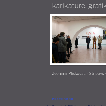
karikature, grafi
Zvonimir Pliskovac – Stripovi, 
Navigacija
Prethodna
PRETHODNO
objava
objava