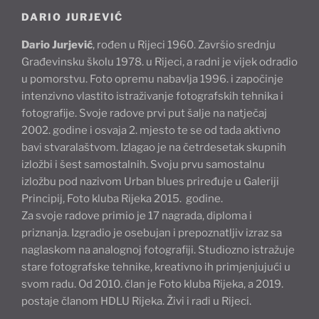
DARIO JURJEVIĆ
Dario Jurjević
, rođen u Rijeci 1960. Završio srednju
Građevinsku školu 1978. u Rijeci, a radni je vijek odradio
u pomorstvu. Foto opremu nabavlja 1996. i započinje
intenzivno vlastito istraživanje fotografskih tehnika i
fotografije. Svoje radove prvi put šalje na natječaj
2002. godine i osvaja 2. mjesto te se od tada aktivno
bavi stvaralaštvom. Izlagao je na četrdesetak skupnih
izložbi i šest samostalnih. Svoju prvu samostalnu
izložbu pod nazivom Urban blues priređuje u Galeriji
Principij, Foto kluba Rijeka 2015. godine.
Za svoje radove primio je 17 nagrada, diploma i
priznanja. Izgradio je osebujan i prepoznatljiv izraz sa
naglaskom na analognoj fotografiji. Studiozno istražuje
stare fotografske tehnike, kreativno ih primjenjujući u
svom radu. Od 2010. član je Foto kluba Rijeka, a 2019.
postaje članom HDLU Rijeka. Živi i radi u Rijeci.