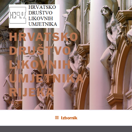
Preskoči
na
sadržaj
HRVATSKO
DRUŠTVO
LIKOVNIH
UMJETNIKA
RIJEKA
HDLUR
Izbornik